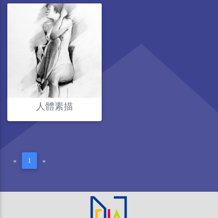
人體素描
«
1
»