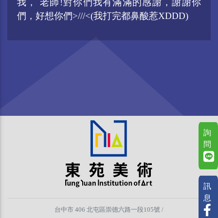
我， 老師!對你們我有滿滿的感謝，謝謝你
們，好想你們>///<(我打完都鼻酸惹XDDD)
詢
問
訊
息
台中市 406 北屯區崇德六路一段105號 /