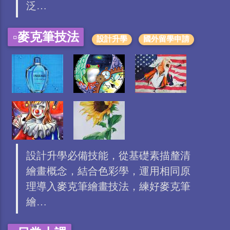
泛…
▫️麥克筆技法
設計升學
國外留學申請
設計升學必備技能，從基礎素描釐清
繪畫概念，結合色彩學，運用相同原
理導入麥克筆繪畫技法，練好麥克筆
繪…