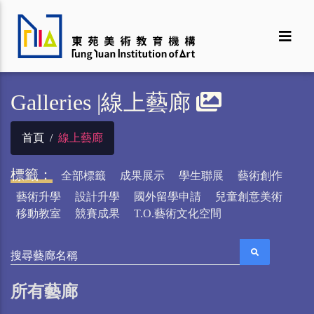
Galleries |線上藝廊
首頁
線上藝廊
標籤：
全部標籤
成果展示
學生聯展
藝術創作
藝術升學
設計升學
國外留學申請
兒童創意美術
移動教室
競賽成果
T.O.藝術文化空間
搜尋藝廊名稱
所有藝廊