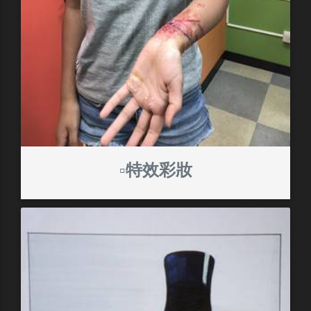
▫️特效彩妝