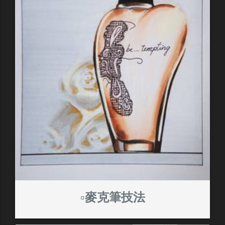
▫️麥克筆技法